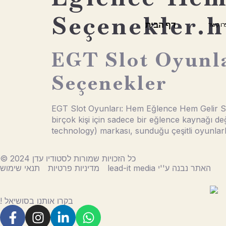
Seçenekler.
דף הבית
רו קשר
EGT Slot Oyunl
Seçenekler
EGT Slot Oyunları: Hem Eğlence Hem Gelir S
birçok kişi için sadece bir eğlence kaynağı de
technology) markası, sunduğu çeşitli oyunlarl
© 2024 כל הזכויות שמורות לסטודיו עדן
lead-it media האתר נבנה ע''י
מדיניות פרטיות
תנאי שימוש
! בקרו אותנו בסושיאל