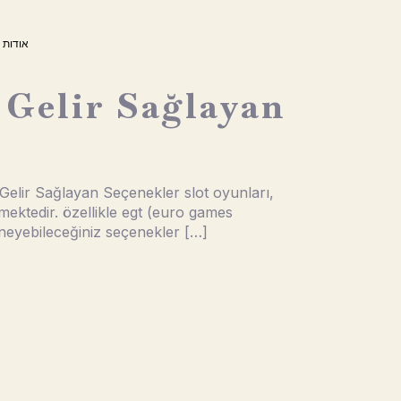
אודות
Gelir Sağlayan
lir Sağlayan Seçenekler slot oyunları,
ektedir.​ özellikle egt (euro games
eneyebileceğiniz seçenekler […]