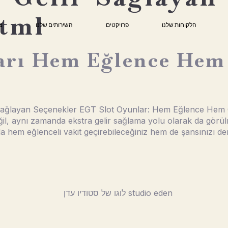
html
הלקוחות שלנו
פרויקטים
השירותים שלנו
צ
arı Hem Eğlence Hem 
ağlayan Seçenekler EGT Slot Oyunlar: Hem Eğlence Hem Ge
ğil, aynı zamanda ekstra gelir sağlama yolu olarak da görülm
a hem eğlenceli vakit geçirebileceğiniz hem de şansınızı d