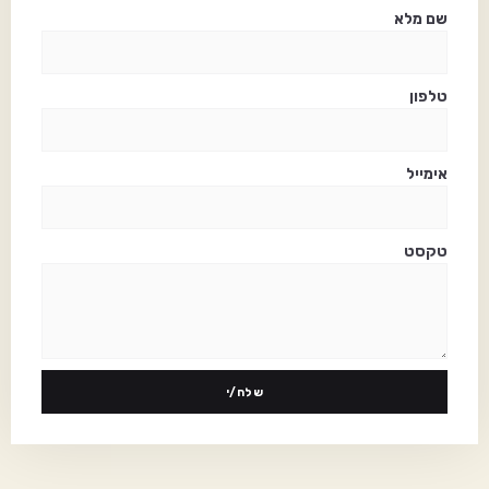
שם מלא
טלפון
אימייל
טקסט
שלח/י