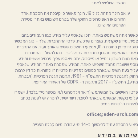
מהצד השלישי לאתר.
אם הינך מתחת לגיל 18, הינך מאשר כי קיבלת את הסכמת אחד
ההורים או האפוטרופוס החוקי שלך בטרם השימוש באתר ומסירת
הפרטים האישיים.
כאשר אתה משתמש באתר, יתכן שנאסף עליך מידע כגון העמודים בהם
צפית, מידע שקראת, מוצרים שרכשת, פרטי ההתחברות שלך – סוג המכשיר
סוג הדפדפן כתובת ה IP, אמצעי התשלום ששימש אותך ועוד. אם התחברת
באתר באמצעות מנגנון התחברות צד שלישי – כמו למשל – התחברות
באמצעות חשבון ג’ימייל או פייסבוק, יתכן ויאספו עליך פרטים אישיים ומידע
נוסף שיועברו מהצד השלישי לאתר. המידע שמסרת באתר והמידע שנאסף
עליך בעת השימוש באתר כפופים למדיניות פרטיות זו ולהוראות כל דין לרבות
החוק להגנת הפרטיות התשמ”א – 1981, תקנות הגנת הפרטיות (אבטחת
מידע), התשע”ז – 2017 ותקנות ה- GDPR של האיחוד האירופאי.
פרטיו האישים של המשתמש (דואר אלקטרוני ו/או מספר נייד בלבד), יישמרו
על פי בקשת המשתמש באתר לטובת דיוור ישיר. להסרה יש לפנות בכתב
לשירות הלקוחות במייל
office@eden-arch.com
ביצוע ההסרה עתיד להימשך כ-14 ימי עבודה, מיום קבלת הפנייה.
שימוש במידע