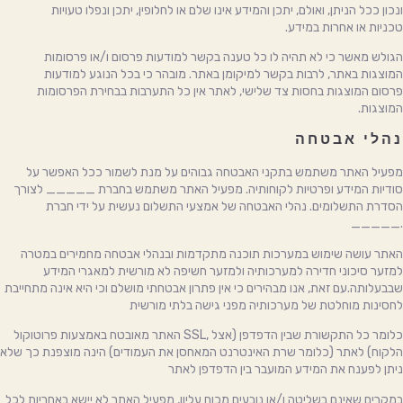
ונכון ככל הניתן, ואולם, יתכן והמידע אינו שלם או לחלופין, יתכן ונפלו טעויות
טכניות או אחרות במידע.
הגולש מאשר כי לא תהיה לו כל טענה בקשר למודעות פרסום ו/או פרסומות
המוצגות באתר, לרבות בקשר למיקומן באתר. מובהר כי בכל הנוגע למודעות
פרסום המוצגות בחסות צד שלישי, לאתר אין כל התערבות בבחירת הפרסומות
המוצגות.
נהלי אבטחה
מפעיל האתר משתמש בתקני האבטחה גבוהים על מנת לשמור ככל האפשר על
סודיות המידע ופרטיות לקוחותיה. מפעיל האתר משתמש בחברת _____ לצורך
הסדרת התשלומים. נהלי האבטחה של אמצעי התשלום נעשית על ידי חברת
_____.
האתר עושה שימוש במערכות תוכנה מתקדמות ובנהלי אבטחה מחמירים במטרה
למזער סיכוני חדירה למערכותיה ולמזער חשיפה לא מורשית למאגרי המידע
שבבעלותה.עם זאת, אנו מבהירים כי אין פתרון אבטחתי מושלם וכי היא אינה מתחייבת
לחסינות מוחלטת של מערכותיה מפני גישה בלתי מורשית
האתר מאובטח באמצעות פרוטוקול SSL, כלומר כל התקשורת שבין הדפדפן (אצל
הלקוח) לאתר (כלומר שרת האינטרנט המאחסן את העמודים) הינה מוצפנת כך שלא
ניתן לפענח את המידע המועבר בין הדפדפן לאתר
במקרים שאינם בשליטה ו/או נובעים מכוח עליון, מפעיל האתר לא יישא באחריות לכל