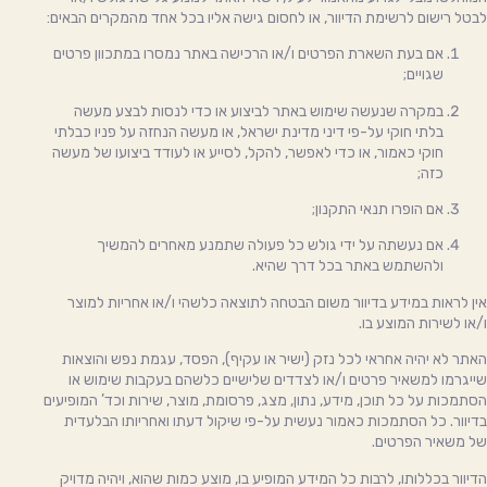
לבטל רישום לרשימת הדיוור, או לחסום גישה אליו בכל אחד מהמקרים הבאים:
אם בעת השארת הפרטים ו/או הרכישה באתר נמסרו במתכוון פרטים
שגויים;
במקרה שנעשה שימוש באתר לביצוע או כדי לנסות לבצע מעשה
בלתי חוקי על-פי דיני מדינת ישראל, או מעשה הנחזה על פניו כבלתי
חוקי כאמור, או כדי לאפשר, להקל, לסייע או לעודד ביצועו של מעשה
כזה;
אם הופרו תנאי התקנון;
אם נעשתה על ידי גולש כל פעולה שתמנע מאחרים להמשיך
ולהשתמש באתר בכל דרך שהיא.
אין לראות במידע בדיוור משום הבטחה לתוצאה כלשהי ו/או אחריות למוצר
ו/או לשירות המוצע בו.
האתר לא יהיה אחראי לכל נזק (ישיר או עקיף), הפסד, עגמת נפש והוצאות
שייגרמו למשאיר פרטים ו/או לצדדים שלישיים כלשהם בעקבות שימוש או
הסתמכות על כל תוכן, מידע, נתון, מצג, פרסומת, מוצר, שירות וכד’ המופיעים
בדיוור. כל הסתמכות כאמור נעשית על-פי שיקול דעתו ואחריותו הבלעדית
של משאיר הפרטים.
הדיוור בכללותו, לרבות כל המידע המופיע בו, מוצע כמות שהוא, ויהיה מדויק