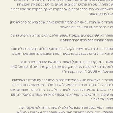
של האתר). מסירת פרטים חלקיים או שגויים עלולים למנוע את האפשרות
להשתמש בשירות ולסכל יצירת קשר במקרה הצורך. במקרה של שינוי פרטים
יש לעדכנם באתר.
מובהר כי אין חובה על-פי חוק למסור פרטים באתר, אולם בלא למוסרם לא ניתן
יהיה לקבל תוכן שיווקי ועדכונים מהאתר.
האתר לא יעשה בפרטים שנמסרו שימוש, אלא בהתאם למדיניות הפרטיות של
האתר המהווה חלק בלתי נפרד מהתקנון.
השארת פרטים באתר ואישור לקבלת תוכן שיווקי כוללת, בין היתר, קבלת תוכן
שיווקי, מידע ביחס למבצעים, עדכונים והנחות המוצעים למשתמשים רשומים.
אישור דיוור (קבלת תוכן שיווקי) כאמור, מהווה את הסכמתו של הגולש
למשלוח דברי פרסומת על-פי חוק התקשורת (בזק ושידורים) (תיקון מס’ 40)
התשס”ח – 2008 (“חוק התקשורת”).
מובהר כי באפשרות משאיר הפרטים להסיר עצמו בכל עת מהדיוור באמצעות
לחיצה על “להסרה מרשימת התפוצה” או כל מלל דומה שמופיע בתחתית כל
דיוור שנשלח או באמצעות פנייה לאתר בדוא”ל. כל עוד לא הסיר עצמו הנרשם
מרשימת הדיוור כאמור, רשאי האתר, בכפוף לחוק התקשורת, להעביר לנרשם
דיוור ישיר כאמור.
האתר רשאי לבטל את רישומו של גולש לרשימת הדיוור לפי שיקול דעתו
המוחלט. מבלי לגרוע מהאמור לעיל, רשאי האתר למנוע גלישת גולש ו/או