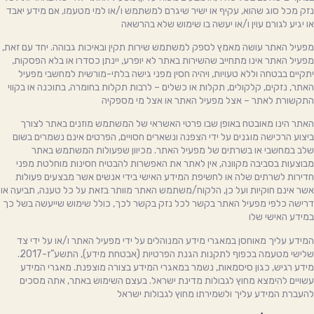
נזק מכל סוג שהוא, עקיף או ישיר שיגרם למשתמש ו/או למי מטעמו, אם מידע יאבד
או יגיע לגורם עוין ו/או יעשה בו שימוש שלא בהרשאה
מפעיל האתר עושה מאמץ לספק למשתמש שירות תקין ובאיכות גבוהה. יחד עם זאת,
מפעיל האתר אינו מתחייב שהשירות באתר לא יופרע, יינתן כסדרו או בלא הפסקות,
יתקיים בבטחה וללא טעויות, ויהיה חסין מפני גישה בלתי-מורשית למחשבי מפעיל
האתר, נזקים, קלקולים, תקלות או כשלים – לרבות תקלות בחומרה, בתוכנה או בקווי
התקשורת לאתר – אצל מפעיל האתר או אצל מי מספקיה
האתר הינו מאובטח באופן שבו פרטי האשראי של המשתמש מוזנים באתר לצורך
ביצוע הרכישה מוגנים על ידי הצפנה ונשארים חסויים, הפרטים אינם נשמרים בשום
שלב במחשבי או בשרתים של מפעיל האתר. מכיוון שפעולות המשתמש באתר
מבוצעות בסביבה מקוונה, אין לאתר את האפשרות להבטיח חסינות מוחלטת מפני
חדירות לשרתים שלה או לחשיפת המידע האישי בידי אנשים אשר מבצעים פעולות
אשר אינם חוקיות ועל כן, הלקוח/משתמש האתר מוותר בזאת על כל טענה, תביעה או
דרישה כלפי מפעיל האתר בקשר לכל נזק בקשר לכך, כולל שימוש שייעשה בשל כך
במידע האישי שלו
המידע עליך מאוחסן במאגרי מידע המנוהלים על ידי מפעיל האתר ו/או על ידי צד
שלישי מטעמה בכפוף לתקנות הגנת הפרטיות (אבטחת מידע), התשע”ז-2017.
מידע רגיש, כגון סיסמאות, נשמר במאגרי המידע בצורה מוצפנת. מאגרי המידע
עשויים להימצא מחוץ לגבולות מדינת ישראל. בעצם השימוש באתר, אתה מסכים
להעברת המידע עליך ולשמירתו מחוץ לגבולות ישראל