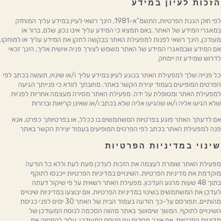
הזכות לעיון במידע
לפי חוק הגנת הפרטיות, התשמ”א-1981, הינך רשאי לעיין במידע עליך המוחזק
במאגרי המידע של האתר. באם תמצא כי המידע עליך אינו נכון, שלם, ברור או
מעודכן, הינך רשאי לפנות למפעילת האתר בבקשה לתקן את המידע עליך או למוחקו.
אם המידע שבמאגרי המידע של האתר משמש לצורך פניה אישית אליך, הינך זכאי
לדרוש שמידע זה יימחק
כל פנייה שלך למפעילת האתר בנוגע לעיון במידע עליך ו/או שינויו, תעשה בכתב לפי
הפרטים המופיעים בעמוד יצירת הקשר באתר. מחובתך לוודא כי פנייתך הגיעה
למפעילת האתר ומטופלת על ידה. מפעילת האתר מסירה מעצמה אחריות לפניות
שלא הגיעו אליה ו/או שהגיעו אליה שלא בכתב ו/או שאינן קריאות וברורות
אם לדעתך האתר פוגע בפרטיות המשתמשים בו ככלל, או בפרטיותך כפרט, אנא
פנה למפעילת האתר בכתב לפי הפרטים המופיעים בעמוד יצירת הקשר באתר
שינוי במדיניות הפרטיות
מפעילת האתר שומרת לעצמה את הזכות לעדכן מעת לעת וללא כל הודעה
מוקדמת את מדיניות הפרטיות. השינויים במדיניות הפרטיות ייכנסו לתוקף
בתוך 48 שעות מרגע העדכון. מפעילת האתר רשאית על פי שיקול דעתה
לעדכן את המשתמשים בשינוי במדיניות הפרטיות. אם יבוצעו במדיניות שינויים
מהותיים, תפורסם על-כך הודעה בעמוד הבית של האתר 30 ימים לפני כניסת
השינויים לתוקף. המשך שימושך באתר מהווה הסכמה לנוסח המעודכן של
מדיניות הפרטיות. אם אינך מסכים עם הנוסח המעודכן, עליך להפסיק את