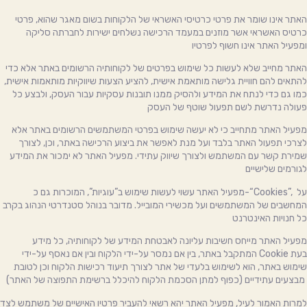
האתר אינו שומר את פרטי כרטיסי האשראי של הלקוחות בשום מאגר שהוא, פרטי
כרטיס האשראי אשר מוזנים במעמד הרכישה נשלחים ישירות לחברתה סליקה
ומפעיל האתר אינו חשוף לפרטיו
האתר מחייב שלא לעשות כל שימוש בפרטים של לקוחותיה הרשומים באתר אלא כדי
להתאים להם חוויית גלישה מותאמת אישית, להציע הצעות שיווקיות מותאמות אישית,
כמו גם כדי לנתח את המידע ולהסיק ממנו תובנות עסקיות עבור העסק, ולבצע כל
פעולה נדרשת לשם תפעול שוטף של העסק
מפעיל האתר מתחייב כי לא יעשה שימוש בפרטי המשתמשים הרשומים באתר אלא
לצרכי תפעול האתר בלבד ועל מנת לאפשר את ביצוע הרכישה באתר, וכן, לצורך
שמירת קשר עם המשתמש ולצורך שיווק עתידי. מפעיל האתר לא ימכור את המידע
לגורמים שלישיים
מפעיל האתר עשוי לעשות שימוש ב”עוגיות”, המוכרות גם כ-“Cookies”, על
המחשבים של המשתמשים ועל מכשירי המובייל. מדובר בנוהל סטנדרטי הנהוג בקרב
כל חנויות האינטרנט
מפעיל האתר מייחס חשיבות עליונה לאבטחת המידע של לקוחותיה, כל מידע
המתקבל באתר, בין אם נמסר על-ידי הלקוח ובין אם נאסף על-ידי Cookie בעת
שימוש באתר, הוא לשימוש בלעדי של אתר לצורך תיעוד רכישות הלקוח וכן לטובת
מבצעים עתידיים (כפוף למתן הסכמת הלקוח להיכלל ברשימת התפוצה של האתר)
למרות האמור לעיל, מפעיל האתר יהא רשאי להעביר פרטיו האישיים של משתמש לצד