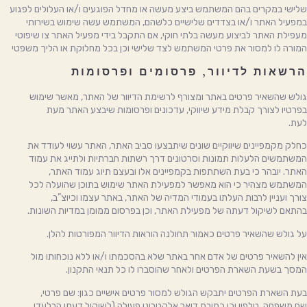
שלישי במקרים בהם המשתמש ביצע מעשה או מחדל הפוגעים ו/או העלולים לפגוע
במפעיל האתר ו/או בצדדים שלישיים כלשהם, המשתמש עשה שימוש בשירותי
מעפילת האתר לביצוע מעשה בלתי חוקי, אם התקבל בידי מפעיל האתר צו שיפוטי
המורה לו למסור את פרטי המשתמש לצד שלישי וכן בכל מחלוקת או הליך משפטי
הרשאות לדיוור, פרסומים ופרסומות
גולש שהשאיר פרטים באתר ומצורף לרשימת הדיוור של האתר, מאשר שימוש
בפרטיו לצורך קבלת מידע שיווקי, עדכונים ופרסומות שיבצע האתר מעת
לעת.
כחלק מקמפיינים שיווקיים שונים שיתבצעו סביב האתר, האתר עשוי לעודד את
המשתמשים הלעלות תמונות וסרטונים דרך רשתות חברתיות ולתייג את עמוד
האתר. יובהר כי בעת השתתפות בקמפיינים אלו ובעצם תיוג עמוד האתר,
המשתמש מצהיר כי הוא מאפשר למפעילת האתר שימוש בתוכן שהועלה לכל
צורך ועניין לרבות העלתו בעמודי המדיה של האתר, באתר עצמו וכיוצ”ב,
בהתאם לשיקול דעתה של מפעילת האתר, וכן בפרסום ממומן במדיות השונות.
על גולש שהשאיר פרטים כאמור תחולנה הוראות הדיוור המפורטות להלן.
אין להשאיר פרטים של אדם אחר באתר שלא בהסכמתו ו/או ללא נוכחותו מול
המסך בשעת השארת הפרטים ולאחר שהוסברו לו כל תנאי התקנון.
בעת השארת הפרטים יתבקש הגולש למסור פרטים אישיים כגון: שם פרטי,
שם משפחה, טלפון וכן כתובת דואר אלקטרוני פעילה (לשיקול דעתו הבלעדי